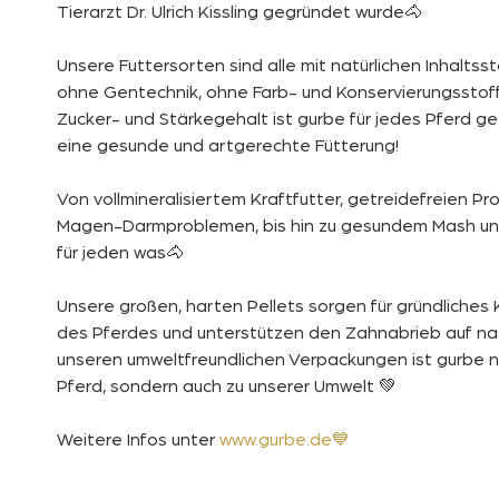
Tierarzt Dr. Ulrich Kissling gegründet wurde🐴
Unsere Futtersorten sind alle mit natürlichen Inhaltssto
ohne Gentechnik, ohne Farb- und Konservierungsstof
Zucker- und Stärkegehalt ist gurbe für jedes Pferd ge
eine gesunde und artgerechte Fütterung!
Von vollmineralisiertem Kraftfutter, getreidefreien Pr
Magen-Darmproblemen, bis hin zu gesundem Mash und
für jeden was🐴
Unsere großen, harten Pellets sorgen für gründliches
des Pferdes und unterstützen den Zahnabrieb auf nat
unseren umweltfreundlichen Verpackungen ist gurbe nic
Pferd, sondern auch zu unserer Umwelt 💚
Weitere Infos unter
www.gurbe.de💙