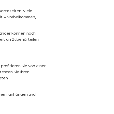
rtezeiten. Viele
it – vorbeikommen,
änger können nach
ent an Zubehörteilen
profitieren Sie von einer
testen Sie Ihren
ßten
mmen, anhängen und