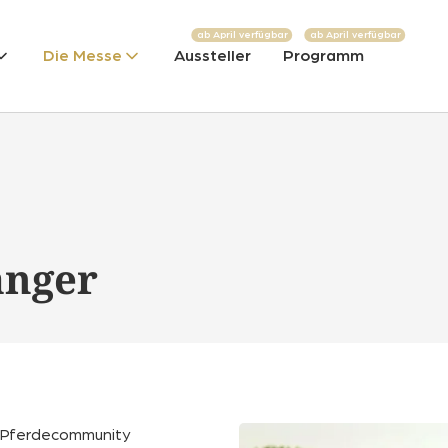
ab April verfügbar
ab April verfügbar
Die Messe
Aussteller
Programm
nger
er Pferdecommunity